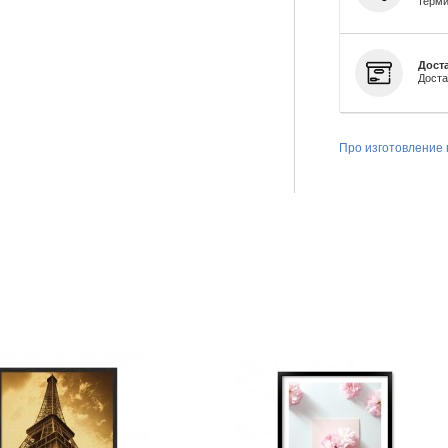
терми
Доста
Доста
Про изготовление 