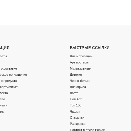
АЦИЯ
БЫСТРЫЕ ССЫЛКИ
веты.
Для мотивации
Арт постеры
о доставке
Музыкальные
ьское соглашение
Детские
о продукте
Черно-белые
сертификат
Для офиса
лекта
Лофт
тво
Поп Арт
 нами
Топ 100
ара
Чашки
Открытки
Раскраски
Портрет в стиле Pop art