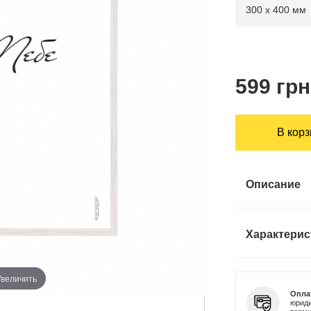
599 грн
В кор
Описание
Характерис
Увеличить
Опла
юриди