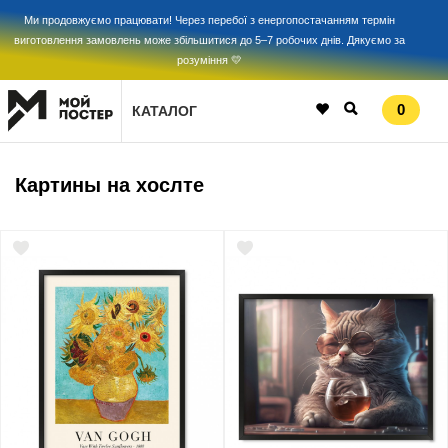
Ми продовжуємо працювати! Через перебої з енергопостачанням термін
виготовлення замовлень може збільшитися до 5–7 робочих днів. Дякуємо за
розуміння 💛
0
КАТАЛОГ
Картины на хослте