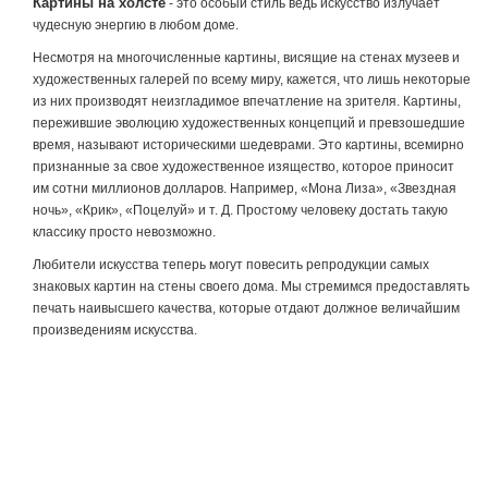
Картины на холсте
- это особый стиль ведь искусство излучает
чудесную энергию в любом доме.
Несмотря на многочисленные картины, висящие на стенах музеев и
художественных галерей по всему миру, кажется, что лишь некоторые
из них производят неизгладимое впечатление на зрителя. Картины,
пережившие эволюцию художественных концепций и превзошедшие
время, называют историческими шедеврами. Это картины, всемирно
признанные за свое художественное изящество, которое приносит
им сотни миллионов долларов. Например, «Мона Лиза», «Звездная
ночь», «Крик», «Поцелуй» и т. Д. Простому человеку достать такую ​​
классику просто невозможно.
Любители искусства теперь могут повесить репродукции самых
знаковых картин на стены своего дома. Мы стремимся предоставлять
печать наивысшего качества, которые отдают должное величайшим
произведениям искусства.