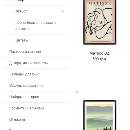
Спорт
Marvel
Футбол
STARWARS
Чёрно-белые постеры и
Форсаж
Легенды Футбола
плакаты
Криминальное чтиво
Футбольные клубы
Цитаты
Постеры на стекле
Матисс 02.
599 грн.
Декоративные постеры
Закладки для книг
Модульные картины
Наборы постеров
Блокноты и альбомы
Открытки