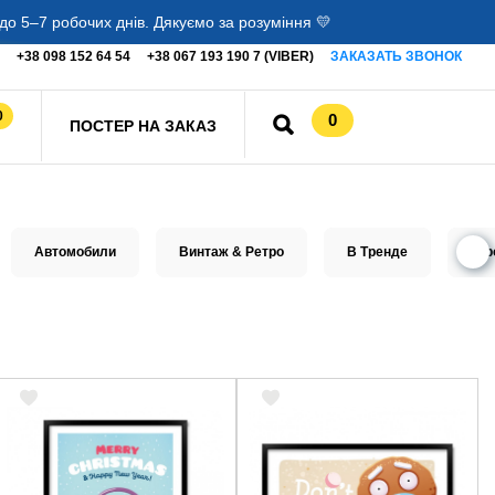
о 5–7 робочих днів. Дякуємо за розуміння 💛
+38 098 152 64 54
+38 067 193 190 7 (VIBER)
ЗАКАЗАТЬ ЗВОНОК
0
0
ПОСТЕР НА ЗАКАЗ
Автомобили
Винтаж & Ретро
В Тренде
Гор