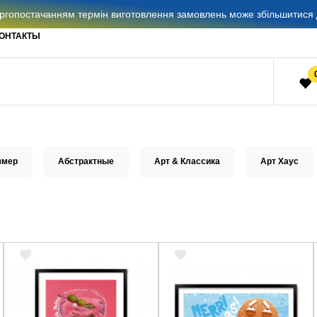
гопостачанням термін виготовлення замовлень може збільшитися д
ОНТАКТЫ
змер
Абстрактные
Арт & Классика
Арт Хаус