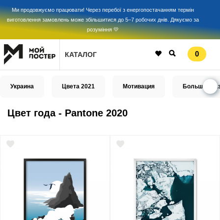
Ми продовжуємо працювати! Через перебої з енергопостачанням термін
виготовлення замовлень може збільшитися до 5–7 робочих днів. Дякуємо за
розуміння 💛
0
КАТАЛОГ
Украина
Цвета 2021
Мотивация
Большой ра
Цвет года - Pantone 2020