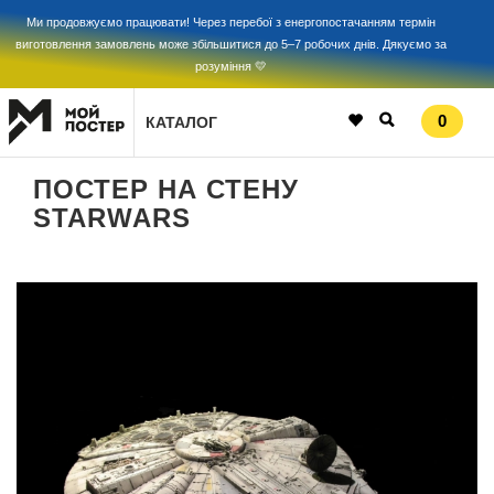
Ми продовжуємо працювати! Через перебої з енергопостачанням термін
виготовлення замовлень може збільшитися до 5–7 робочих днів. Дякуємо за
розуміння 💛
0
КАТАЛОГ
ПОСТЕР НА СТЕНУ
STARWARS