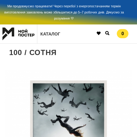
Ми продовжуємо працювати! Через перебої з енергопостачанням термін
виготовлення замовлень може збільшитися до 5–7 робочих днів. Дякуємо за
розуміння 💛
0
КАТАЛОГ
100 / СОТНЯ