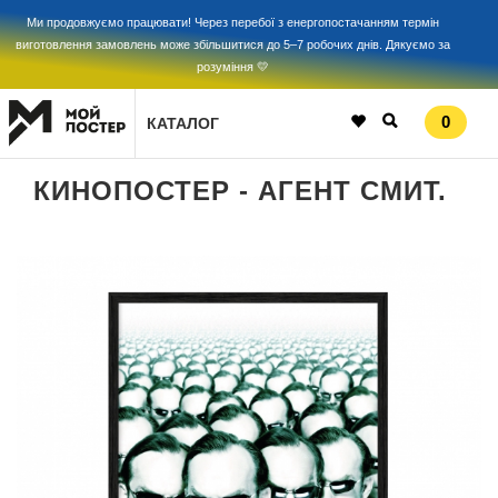
Ми продовжуємо працювати! Через перебої з енергопостачанням термін
виготовлення замовлень може збільшитися до 5–7 робочих днів. Дякуємо за
розуміння 💛
0
КАТАЛОГ
КИНОПОСТЕР - АГЕНТ СМИТ.