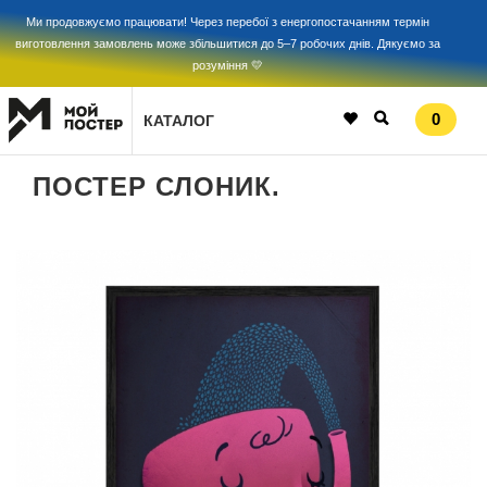
Ми продовжуємо працювати! Через перебої з енергопостачанням термін
виготовлення замовлень може збільшитися до 5–7 робочих днів. Дякуємо за
розуміння 💛
0
КАТАЛОГ
ПОСТЕР СЛОНИК.