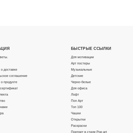
АЦИЯ
БЫСТРЫЕ ССЫЛКИ
веты.
Для мотивации
Арт постеры
о доставке
Музыкальные
ьское соглашение
Детские
о продукте
Черно-белые
сертификат
Для офиса
лекта
Лофт
тво
Поп Арт
 нами
Топ 100
ара
Чашки
Открытки
Раскраски
Портрет в стиле Pop art