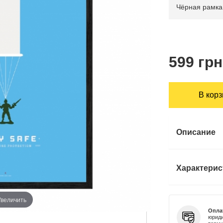
599 грн
В кор
Описание
Характерис
Увеличить
Опла
юриди