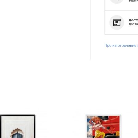
терми
Доста
Доста
Про изготовление 