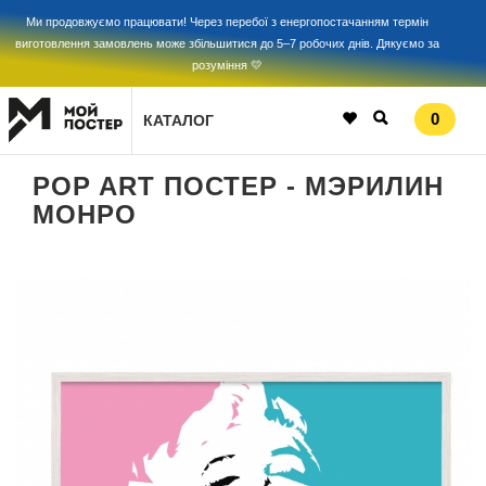
Ми продовжуємо працювати! Через перебої з енергопостачанням термін
виготовлення замовлень може збільшитися до 5–7 робочих днів. Дякуємо за
розуміння 💛
0
КАТАЛОГ
POP ART ПОСТЕР - МЭРИЛИН
МОНРО