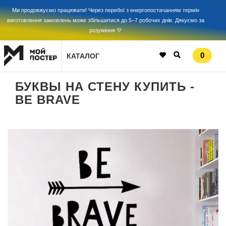
Ми продовжуємо працювати! Через перебої з енергопостачанням термін
виготовлення замовлень може збільшитися до 5–7 робочих днів. Дякуємо за
розуміння 💛
0
КАТАЛОГ
БУКВЫ НА СТЕНУ КУПИТЬ -
BE BRAVE