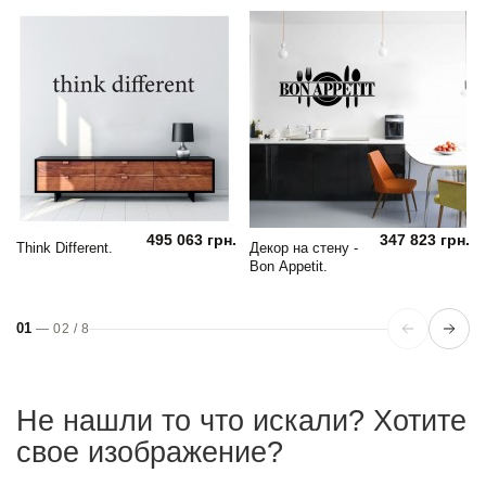
495 063 грн.
347 823 грн.
Think Different.
Декор на стену -
Bon Appetit.
01
—
02
/
8
Не нашли то что искали? Хотите
свое изображение?