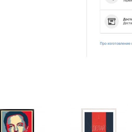
терми
Доста
Доста
Про изготовление 