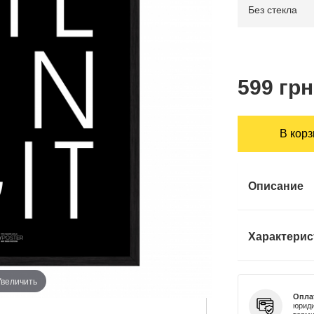
599 грн
В кор
Описание
Характерис
Увеличить
Опла
юриди