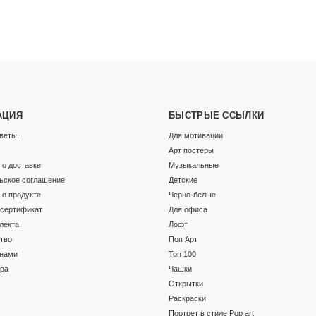
АЦИЯ
БЫСТРЫЕ ССЫЛКИ
веты.
Для мотивации
Арт постеры
о доставке
Музыкальные
ьское соглашение
Детские
о продукте
Черно-белые
сертификат
Для офиса
лекта
Лофт
тво
Поп Арт
 нами
Топ 100
ара
Чашки
Открытки
Раскраски
Портрет в стиле Pop art