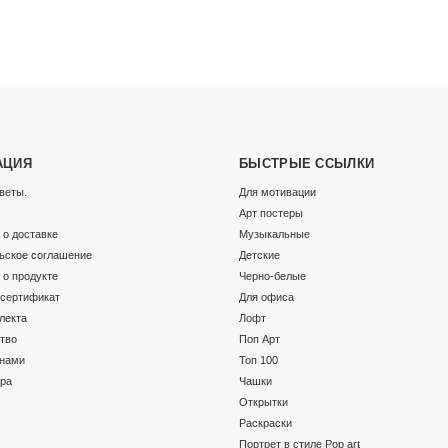
АЦИЯ
БЫСТРЫЕ ССЫЛКИ
веты.
Для мотивации
Арт постеры
о доставке
Музыкальные
ьское соглашение
Детские
о продукте
Черно-белые
сертификат
Для офиса
лекта
Лофт
тво
Поп Арт
 нами
Топ 100
ара
Чашки
Открытки
Раскраски
Портрет в стиле Pop art