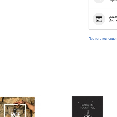
терми
Доста
Доста
Про изготовление 