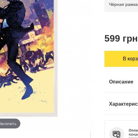
599 грн
В кор
Описание
Характерис
Увеличить
Опла
юриди