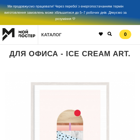
Ми продовжуємо працювати! Через перебої з енергопостачанням термін
виготовлення замовлень може збільшитися до 5–7 робочих днів. Дякуємо за
розуміння 💛
0
КАТАЛОГ
ДЛЯ ОФИСА - ICE CREAM ART.