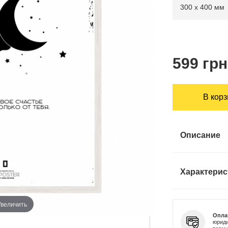
599 грн
В кор
Описание
Характерис
Увеличить
Опла
юриди