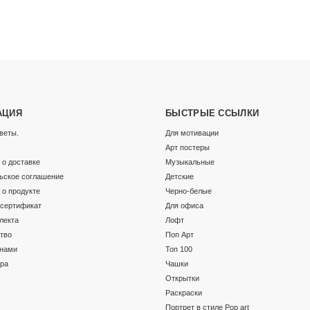
АЦИЯ
БЫСТРЫЕ ССЫЛКИ
веты.
Для мотивации
Арт постеры
о доставке
Музыкальные
ьское соглашение
Детские
о продукте
Черно-белые
сертификат
Для офиса
лекта
Лофт
тво
Поп Арт
 нами
Топ 100
ара
Чашки
Открытки
Раскраски
Портрет в стиле Pop art