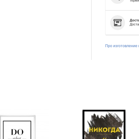
терми
Доста
Доста
Про изготовление 