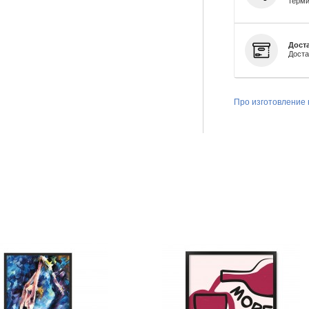
терми
Доста
Доста
Про изготовление 