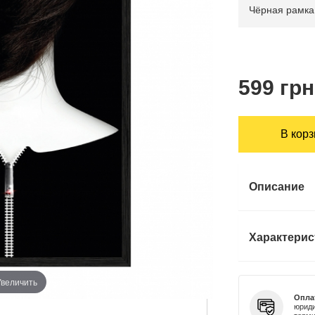
599 грн
В кор
Описание
Характерис
Увеличить
Опла
юриди