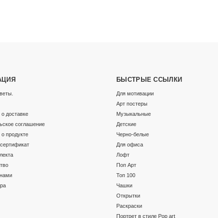
АЦИЯ
БЫСТРЫЕ ССЫЛКИ
веты.
Для мотивации
Арт постеры
о доставке
Музыкальные
ьское соглашение
Детские
о продукте
Черно-белые
сертификат
Для офиса
лекта
Лофт
тво
Поп Арт
 нами
Топ 100
ара
Чашки
Открытки
Раскраски
Портрет в стиле Pop art