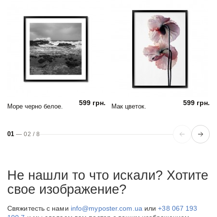
599 грн.
599 грн.
Море черно белое.
Мак цветок.
01
—
02
/
8
Не нашли то что искали? Хотите
свое изображение?
Свяжитесть с нами
info@myposter.com.ua
или
+38 067 193