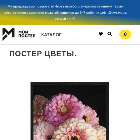
Ми продовжуємо працювати! Через перебої з енергопостачанням термін
виготовлення замовлень може збільшитися до 5–7 робочих днів. Дякуємо за
розуміння 💛
0
КАТАЛОГ
ПОСТЕР ЦВЕТЫ.