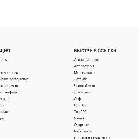
АЦИЯ
БЫСТРЫЕ ССЫЛКИ
веты.
Для мотивации
Арт постеры
о доставке
Музыкальные
ьское соглашение
Детские
о продукте
Черно-белые
сертификат
Для офиса
лекта
Лофт
тво
Поп Арт
 нами
Топ 100
ара
Чашки
Открытки
Раскраски
Портрет в стиле Pop art