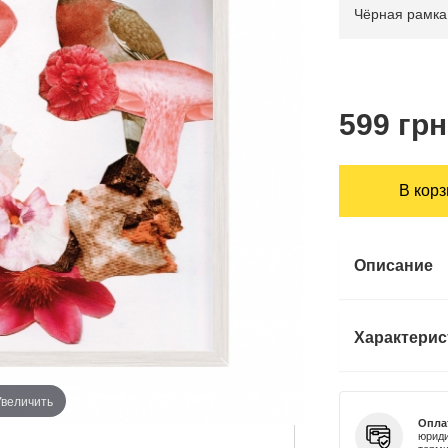
599 грн
В кор
Описание
Характерис
Увеличить
Опла
юриди