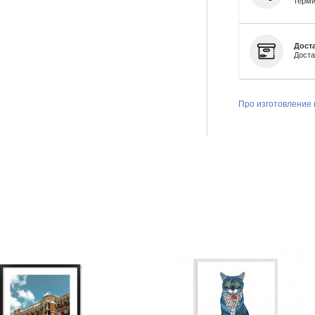
терми
Доста
Доста
Про изготовление 