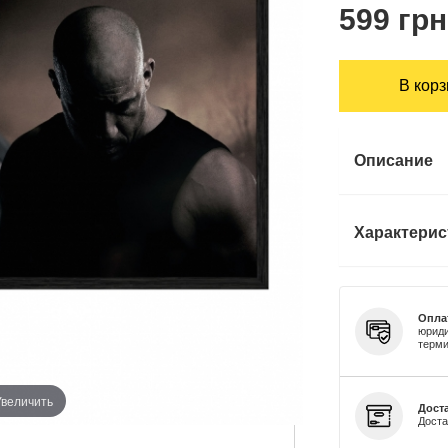
599 грн
В кор
Описание
Характерис
Опла
юриди
терми
Увеличить
Доста
Доста