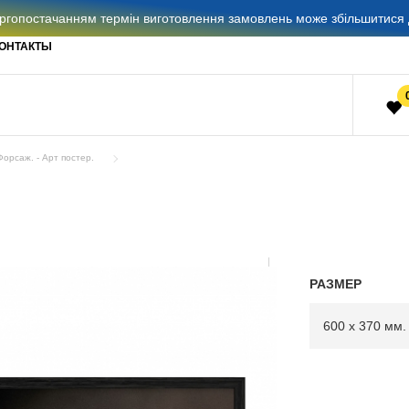
гопостачанням термін виготовлення замовлень може збільшитися д
ОНТАКТЫ
Форсаж. - Арт постер.
РАЗМЕР