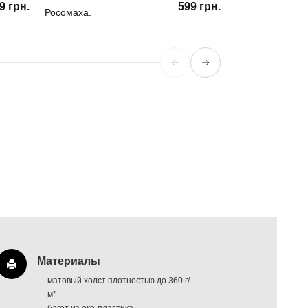
9 грн.
599 грн.
Росомаха.
Back to the Futu
Материалы
матовый холст плотностью до 360 г/
м²
багет из еко-пластика