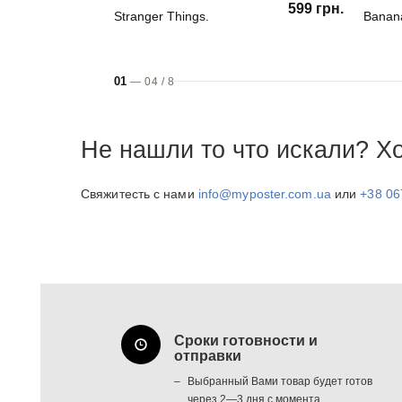
599 грн.
Stranger Things.
Banan
01
—
04
/
8
Не нашли то что искали? Х
Свяжитесть с нами
info@myposter.com.ua
или
+38 06
Сроки готовности и
отправки
Выбранный Вами товар будет готов
через 2—3 дня с момента