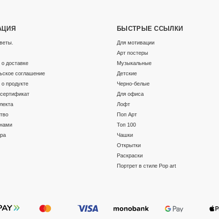
АЦИЯ
БЫСТРЫЕ ССЫЛКИ
веты.
Для мотивации
Арт постеры
о доставке
Музыкальные
ьское соглашение
Детские
о продукте
Черно-белые
сертификат
Для офиса
лекта
Лофт
тво
Поп Арт
 нами
Топ 100
ара
Чашки
Открытки
Раскраски
Портрет в стиле Pop art