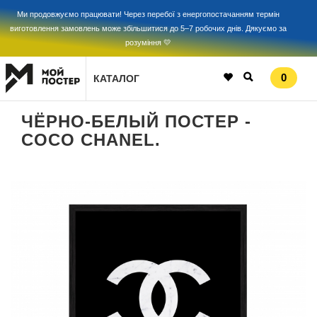
Ми продовжуємо працювати! Через перебої з енергопостачанням термін
виготовлення замовлень може збільшитися до 5–7 робочих днів. Дякуємо за
розуміння 💛
0
КАТАЛОГ
ЧЁРНО-БЕЛЫЙ ПОСТЕР -
COCO CHANEL.