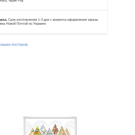
нал), Apple Pay.
вка.
Срок изготовления 1-3 дня с момента оформления заказа.
вка Новой Почтой по Украине.
наших постеров.