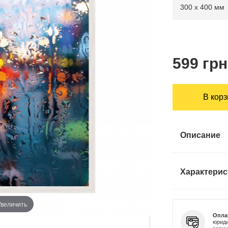
599 грн
В кор
Описание
Характерис
Увеличить
Опла
юриди