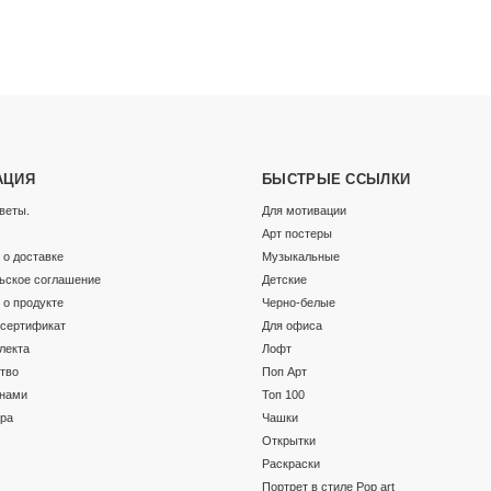
АЦИЯ
БЫСТРЫЕ ССЫЛКИ
веты.
Для мотивации
Арт постеры
о доставке
Музыкальные
ьское соглашение
Детские
о продукте
Черно-белые
сертификат
Для офиса
лекта
Лофт
тво
Поп Арт
 нами
Топ 100
ара
Чашки
Открытки
Раскраски
Портрет в стиле Pop art