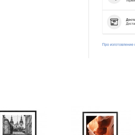
терми
Доста
Доста
Про изготовление 