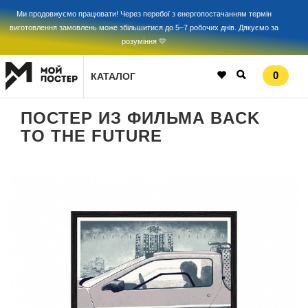
Ми продовжуємо працювати! Через перебої з енергопостачанням термін
виготовлення замовлень може збільшитися до 5–7 робочих днів. Дякуємо за
розуміння 💛
0
КАТАЛОГ
ПОСТЕР ИЗ ФИЛЬМА BACK
TO THE FUTURE