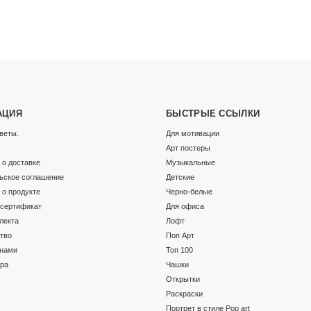
АЦИЯ
БЫСТРЫЕ ССЫЛКИ
веты.
Для мотивации
Арт постеры
о доставке
Музыкальные
ьское соглашение
Детские
о продукте
Черно-белые
сертификат
Для офиса
лекта
Лофт
тво
Поп Арт
 нами
Топ 100
ара
Чашки
Открытки
Раскраски
Портрет в стиле Pop art