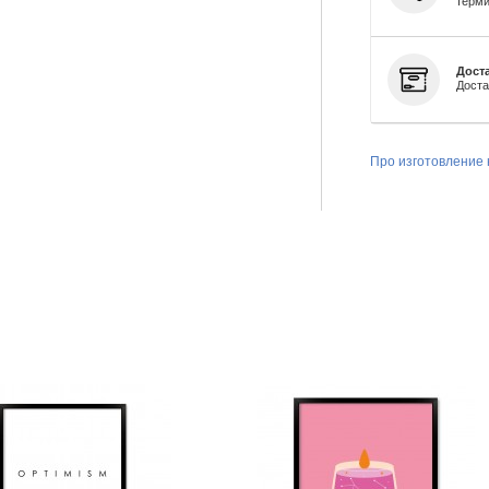
терми
Доста
Доста
Про изготовление 