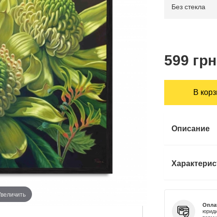
599 грн
В кор
Описание
Характерис
Увеличить
Опла
юриди