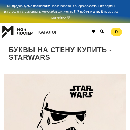
Ми продовжуємо працювати! Через перебої з енергопостачанням термін
виготовлення замовлень може збільшитися до 5–7 робочих днів. Дякуємо за
розуміння 💛
0
КАТАЛОГ
БУКВЫ НА СТЕНУ КУПИТЬ -
STARWARS