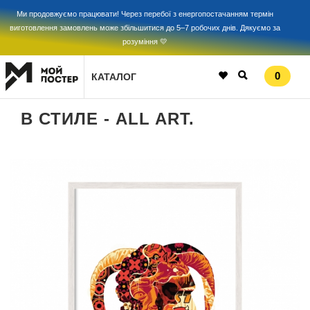
Ми продовжуємо працювати! Через перебої з енергопостачанням термін
виготовлення замовлень може збільшитися до 5–7 робочих днів. Дякуємо за
розуміння 💛
0
КАТАЛОГ
В СТИЛЕ - ALL ART.