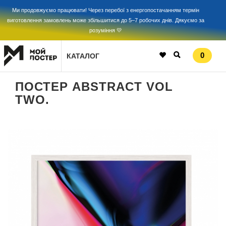
Ми продовжуємо працювати! Через перебої з енергопостачанням термін
виготовлення замовлень може збільшитися до 5–7 робочих днів. Дякуємо за
розуміння 💛
0
КАТАЛОГ
ПОСТЕР ABSTRACT VOL
TWO.