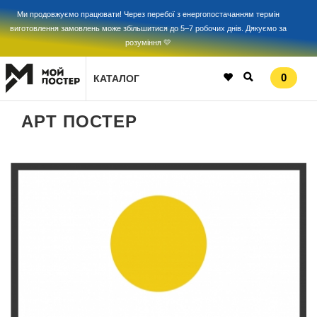
Ми продовжуємо працювати! Через перебої з енергопостачанням термін
виготовлення замовлень може збільшитися до 5–7 робочих днів. Дякуємо за
розуміння 💛
0
КАТАЛОГ
АРТ ПОСТЕР