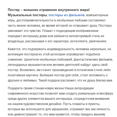
Постер – внешнее отражение внутреннего мира!
Музыкальные постеры
постеры из фильмов
,
, компьютерные
игры, достопримечательности и необычные пейзажи составляют
часть жизни человека, во время которой он открывает душу. Постеры
умножают это чувство. Плакат с подходящим изображением
передает интерьеру дома или кабинета неповторимый стиль их
владельца, рассказывая о его характере, интеллекте, увлечениях.
Кажется, что подчеркнуть индивидуальность человека нереально, но
коллекция постеров из этой категории опровергает подобное
сомнение. Ценители необычных пейзажей, фантастических фильмов,
легендарных музыкантов или великих деятелей найдут здесь свой
постер. Возможно, им станет произведение в готическом стиле либо
позитивная картина. Выбирая постер для себя, стоит вспомнить о
друзьях и любимых. Такой подарок расскажет, что их душа близка вам.
Подарите своим стенам новую жизнь! Наши репродукции
современного искусства позволят вам создать уникальную атмосферу
среди других элементов вашего интерьера, сосредоточив внимание
на нашем художественном дизайне. Пусть плакаты и принты,
которые вы используете для украшения, отражают вас как личность
или демонстрируют то, что вам нравится, чтобы придать вашему