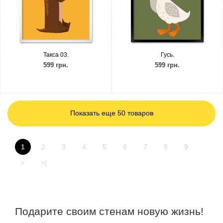
Такса 03.
Гусь.
599 грн.
599 грн.
Показать еще 50 товаров
1
2
3
4
5
6
7
8
9
>
>|
Подарите своим стенам новую жизнь!