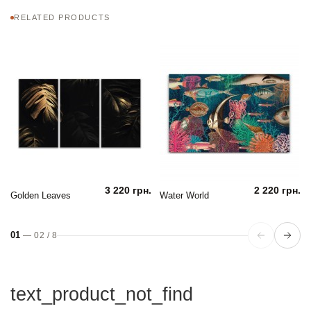
RELATED PRODUCTS
3 220 грн.
2 220 грн.
Golden Leaves
Water World
01
—
02
/
8
text_product_not_find