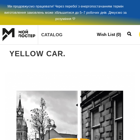
Ми продовжуємо працювати! Через перебої з енергопостачанням термін
виготовлення замовлень може збільшитися до 5–7 робочих днів. Дякуємо за
розуміння 💛
CATALOG
Wish List (0)
YELLOW CAR.