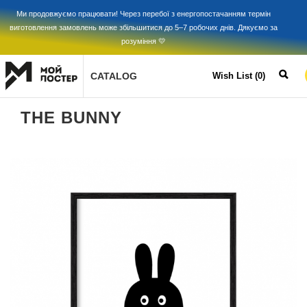
Ми продовжуємо працювати! Через перебої з енергопостачанням термін
виготовлення замовлень може збільшитися до 5–7 робочих днів. Дякуємо за
розуміння 💛
CATALOG
Wish List (0)
THE BUNNY