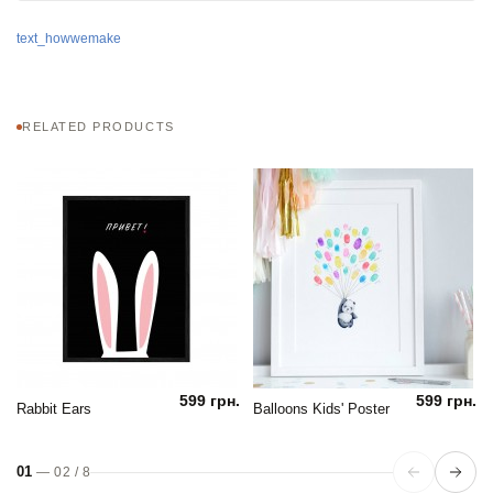
text_howwemake
RELATED PRODUCTS
599 грн.
599 грн.
Rabbit Ears
Balloons Kids' Poster
01
—
02
/
8