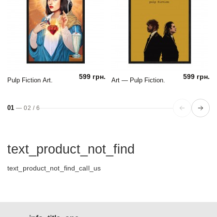
599 грн.
599 грн.
Pulp Fiction Art.
Art — Pulp Fiction.
01
—
02
/
6
text_product_not_find
text_product_not_find_call_us