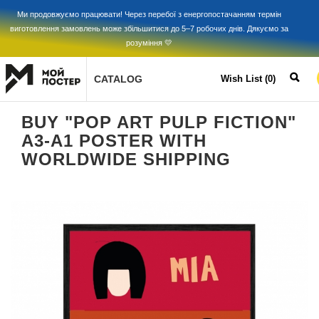
Ми продовжуємо працювати! Через перебої з енергопостачанням термін
виготовлення замовлень може збільшитися до 5–7 робочих днів. Дякуємо за
розуміння 💛
CATALOG
Wish List (0)
BUY "POP ART PULP FICTION"
A3-A1 POSTER WITH
WORLDWIDE SHIPPING