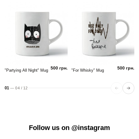
500 грн.
500 грн.
"Partying All Night" Mug
"For Whisky" Mug
01
—
04
/
12
Follow us on @instagram