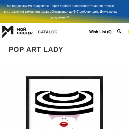
Ми продовжуємо працювати! Через перебої з енергопостачанням термін
виготовлення замовлень може збільшитися до 5–7 робочих днів. Дякуємо за
розуміння 💛
CATALOG
Wish List (0)
POP ART LADY