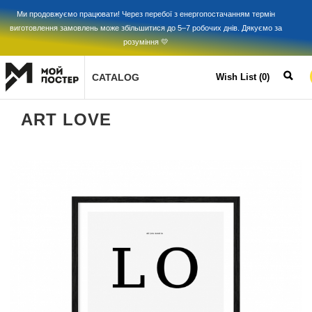
Ми продовжуємо працювати! Через перебої з енергопостачанням термін
виготовлення замовлень може збільшитися до 5–7 робочих днів. Дякуємо за
розуміння 💛
CATALOG
Wish List (0)
ART LOVE