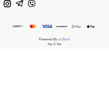
Powered By
ocStore
%s © %s