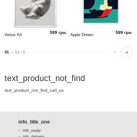
599 грн.
599 грн.
Venus Art
Apple Dream.
01
—
02
/
8
text_product_not_find
text_product_not_find_call_us
info_title_one
info_ready
info_delivery