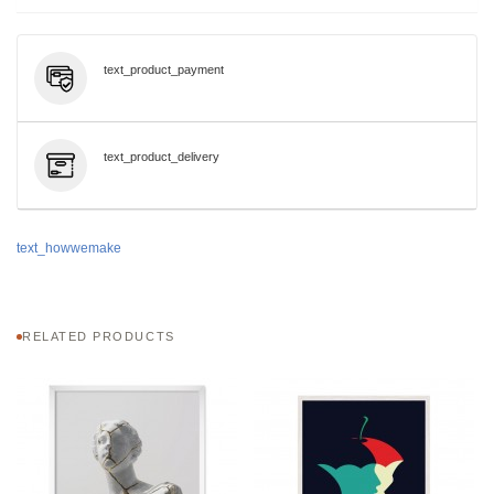
text_product_payment
text_product_delivery
text_howwemake
RELATED PRODUCTS