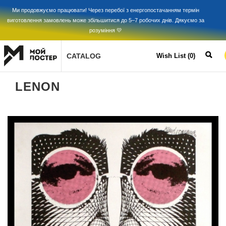
Ми продовжуємо працювати! Через перебої з енергопостачанням термін
виготовлення замовлень може збільшитися до 5–7 робочих днів. Дякуємо за
розуміння 💛
CATALOG
Wish List (0)
LENON