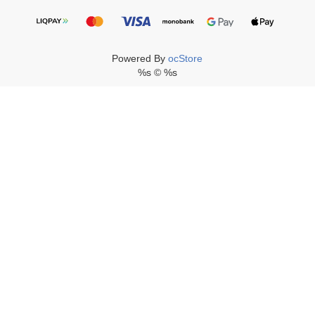
Powered By
ocStore
%s © %s