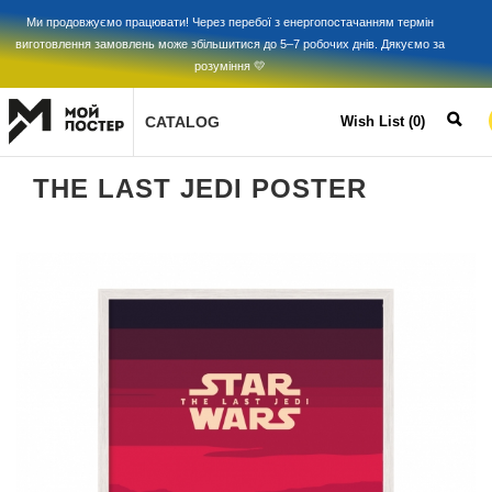
Ми продовжуємо працювати! Через перебої з енергопостачанням термін
виготовлення замовлень може збільшитися до 5–7 робочих днів. Дякуємо за
розуміння 💛
CATALOG
Wish List (0)
THE LAST JEDI POSTER