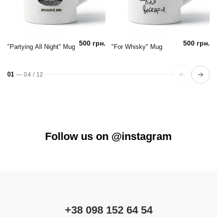
500 грн.
500 грн.
"Partying All Night" Mug
"For Whisky" Mug
01
—
04
/
12
Follow us on @instagram
+38 098 152 64 54