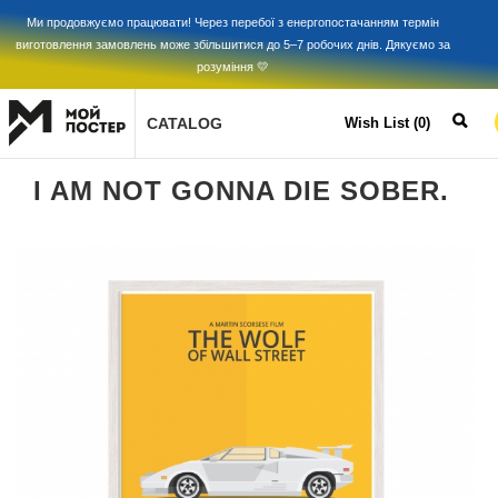
Ми продовжуємо працювати! Через перебої з енергопостачанням термін
виготовлення замовлень може збільшитися до 5–7 робочих днів. Дякуємо за
розуміння 💛
CATALOG
Wish List (0)
I AM NOT GONNA DIE SOBER.