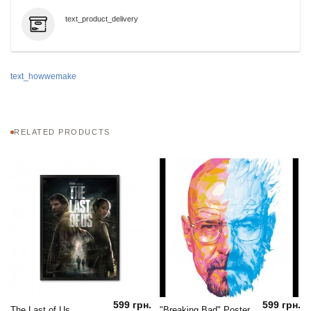
text_product_delivery
text_howwemake
RELATED PRODUCTS
599 грн.
599 грн.
The Last of Us
"Breaking Bad" Poster