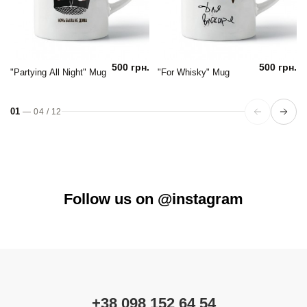
500 грн.
500 грн.
"Partying All Night" Mug
"For Whisky" Mug
01
—
04
/
12
Follow us on @instagram
+38 098 152 64 54