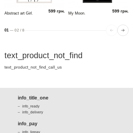
599 грн.
599 грн.
Abstract art Girl.
My Moon.
01
—
02
/
8
text_product_not_find
text_product_not_find_call_us
info_title_one
info_ready
info_delivery
info_pay
info_liqpay