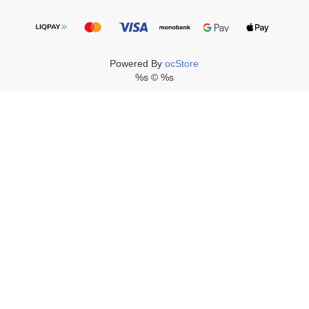
Powered By
ocStore
%s © %s