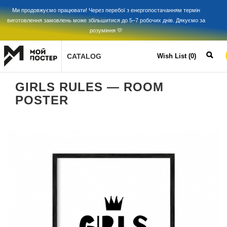
Ми продовжуємо працювати! Через перебої з енергопостачанням термін
виготовлення замовлень може збільшитися до 5–7 робочих днів. Дякуємо за
розуміння 💛
CATALOG
Wish List (0)
GIRLS RULES — ROOM
POSTER