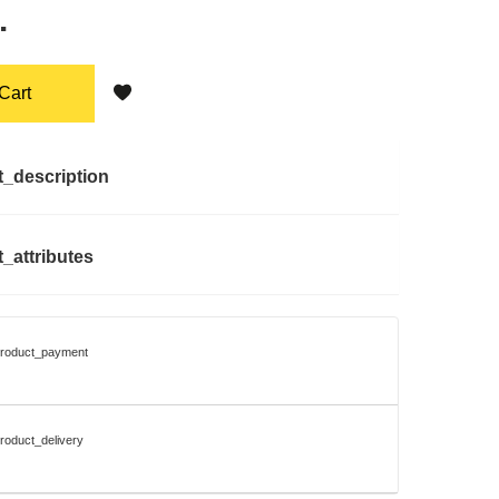
.
Cart
t_description
_attributes
product_payment
roduct_delivery