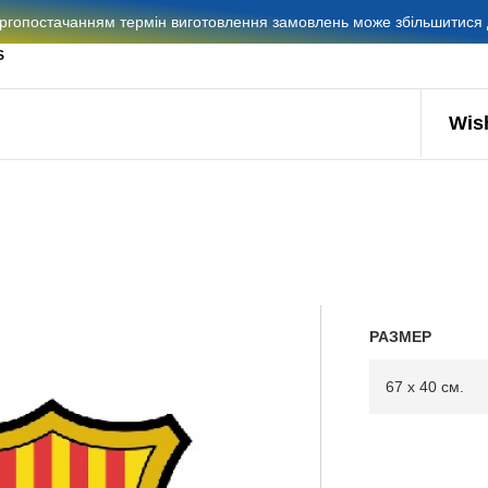
гопостачанням термін виготовлення замовлень може збільшитися д
S
Wish
РАЗМЕР