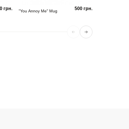
0 грн.
500 грн.
"You Annoy Me" Mug
Girl Power Mug