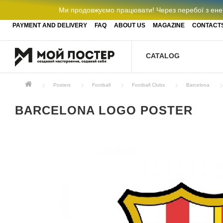
Ми продовжуємо працювати! Через перебої з енер
PAYMENT AND DELIVERY
FAQ
ABOUT US
MAGAZINE
CONTACT
CATALOG
Posters
Football
Football Clubs
Barcelona
BARCELONA LOGO POSTER