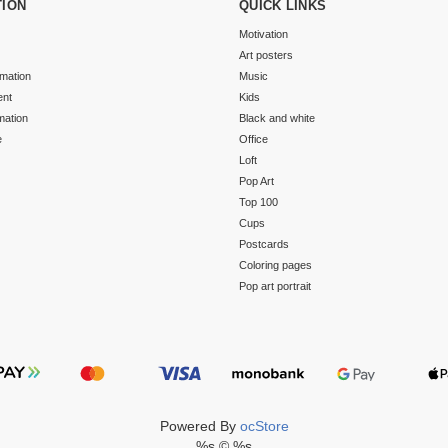
TION
QUICK LINKS
Motivation
Art posters
rmation
Music
ent
Kids
mation
Black and white
e
Office
Loft
Pop Art
Top 100
Cups
Postcards
Coloring pages
Pop art portrait
Powered By
ocStore
%s © %s