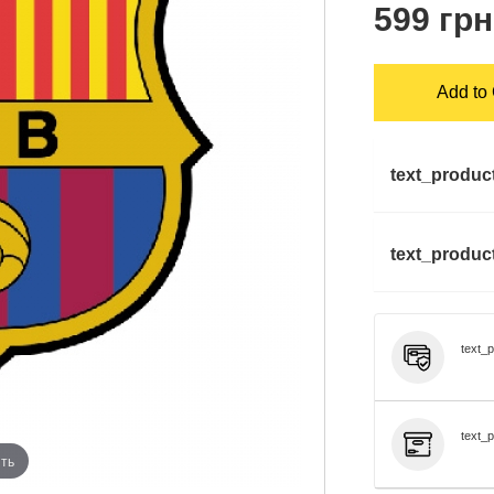
599 грн
Add to 
text_produc
text_product
text_
text_p
ть