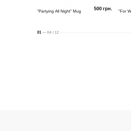
500 грн.
"Partying All Night" Mug
"For W
01
—
04
/
12