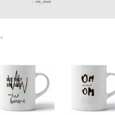
info_check
АЯ