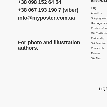
+38 098 152 64 54
INFORMA
FAQ
+38 067 193 190 7 (viber)
About Us
info@myposter.com.ua
Shipping Info
User Agreem
Product Infor
Gift Certificat
Partnership
For photo and illustration
Set Selection
authors.
Contact Us
Returns
Site Map