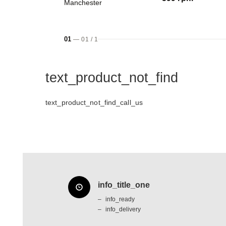
Manchester
01
—
01
/
1
text_product_not_find
text_product_not_find_call_us
info_title_one
info_ready
info_delivery