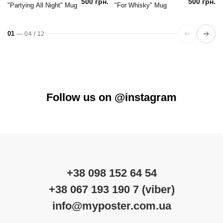
500 грн.
500 грн.
"Partying All Night" Mug
"For Whisky" Mug
01
—
04
/
12
Follow us on @instagram
+38 098 152 64 54
+38 067 193 190 7 (viber)
info@myposter.com.ua