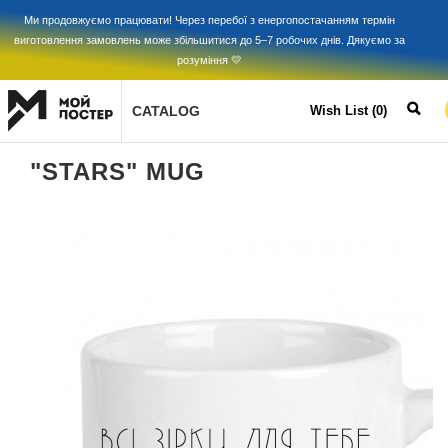
Ми продовжуємо працювати! Через перебої з енергопостачанням термін
виготовлення замовлень може збільшитися до 5–7 робочих днів. Дякуємо за
розуміння 💛
CATALOG
Wish List (0)
"STARS" MUG