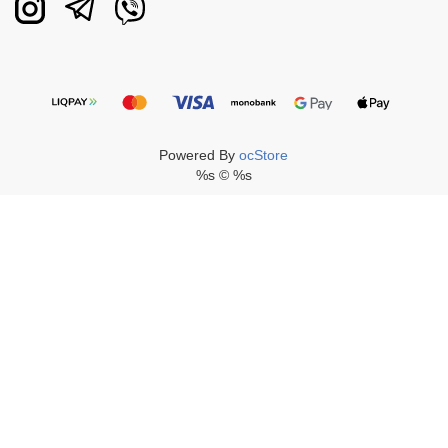
Powered By
ocStore
%s © %s