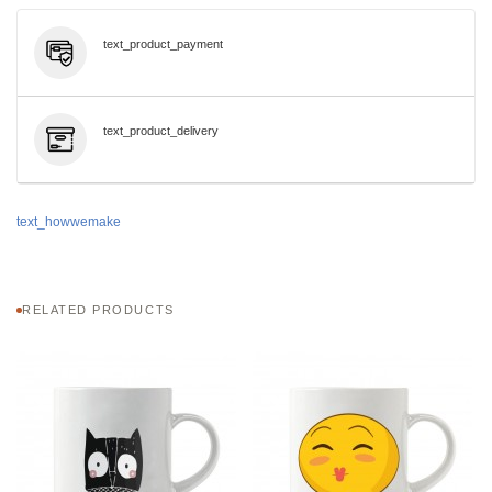
text_product_payment
text_product_delivery
text_howwemake
RELATED PRODUCTS