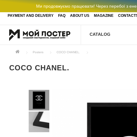
Ми продовжуємо працювати! Через перебої з енер
PAYMENT AND DELIVERY
FAQ
ABOUT US
MAGAZINE
CONTACT
CATALOG
Posters
COCO CHANEL.
COCO CHANEL.