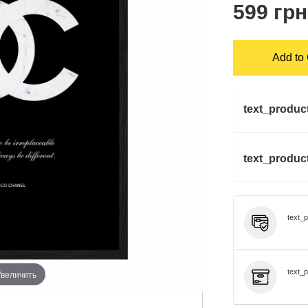
599 грн
Add to 
text_produc
text_product
text_
text_p
Увеличить