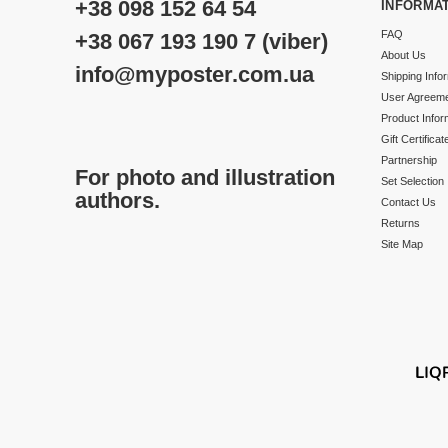
+38 098 152 64 54
INFORMA
FAQ
+38 067 193 190 7 (viber)
About Us
info@myposter.com.ua
Shipping Info
User Agreem
Product Infor
Gift Certificat
Partnership
For photo and illustration
Set Selection
authors.
Contact Us
Returns
Site Map