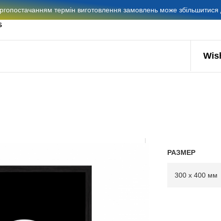
гопостачанням термін виготовлення замовлень може збільшитися д
S
Wish
РАЗМЕР