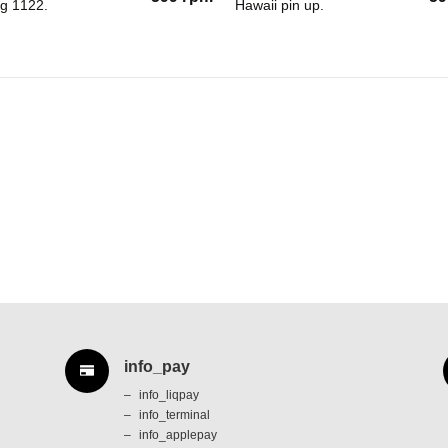
ng 1122.
Hawaii pin up.
info_pay
info_liqpay
info_terminal
info_applepay