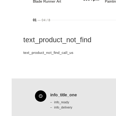
Blade Runner Art
Painti
01
—
04
/
8
text_product_not_find
text_product_not_find_call_us
info_title_one
info_ready
info_delivery