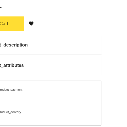
.
Cart
t_description
_attributes
product_payment
roduct_delivery