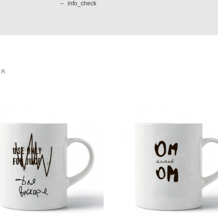
info_check
АЯ