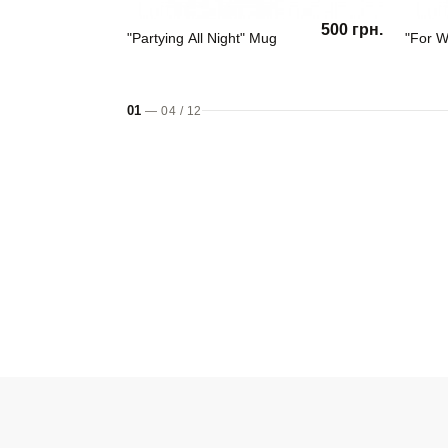
500 грн.
"Partying All Night" Mug
"For W
01
—
04
/
12