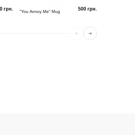
0 грн.
500 грн.
"You Annoy Me" Mug
Girl Power Mug