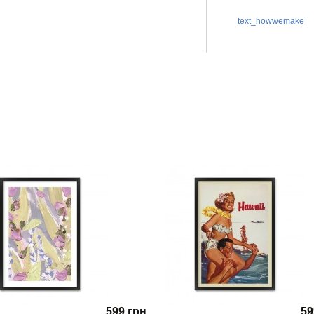
text_howwemake
599 грн.
59