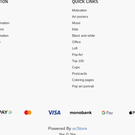
TION
QUICK LINKS
Motivation
Art posters
rmation
Music
ent
Kids
mation
Black and white
e
Office
Loft
Pop Art
Top 100
Cups
Postcards
Coloring pages
Pop art portrait
Powered By
ocStore
%s © %s