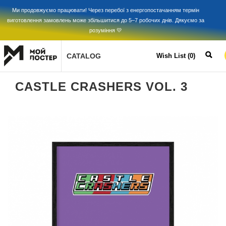
Ми продовжуємо працювати! Через перебої з енергопостачанням термін
виготовлення замовлень може збільшитися до 5–7 робочих днів. Дякуємо за
розуміння 💛
CATALOG
Wish List (0)
CASTLE CRASHERS VOL. 3