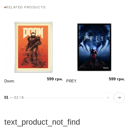
RELATED PRODUCTS
599 грн.
599 грн.
Doom.
PREY.
01
—
02
/
8
text_product_not_find