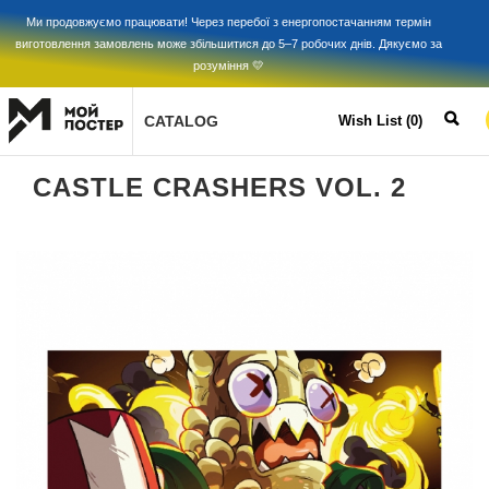
Ми продовжуємо працювати! Через перебої з енергопостачанням термін
виготовлення замовлень може збільшитися до 5–7 робочих днів. Дякуємо за
розуміння 💛
CATALOG
Wish List (0)
CASTLE CRASHERS VOL. 2