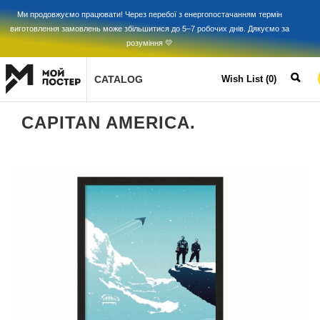
Ми продовжуємо працювати! Через перебої з енергопостачанням термін
виготовлення замовлень може збільшитися до 5–7 робочих днів. Дякуємо за
розуміння 💛
CATALOG
Wish List (0)
CAPITAN AMERICA.