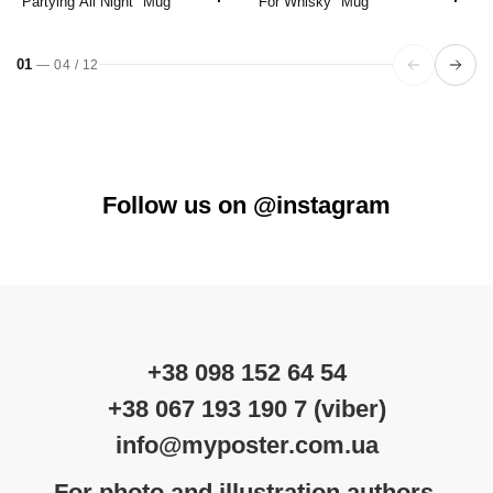
"Partying All Night" Mug
"For Whisky" Mug
01
—
04
/
12
Follow us on @instagram
+38 098 152 64 54
+38 067 193 190 7 (viber)
info@myposter.com.ua
For photo and illustration authors.