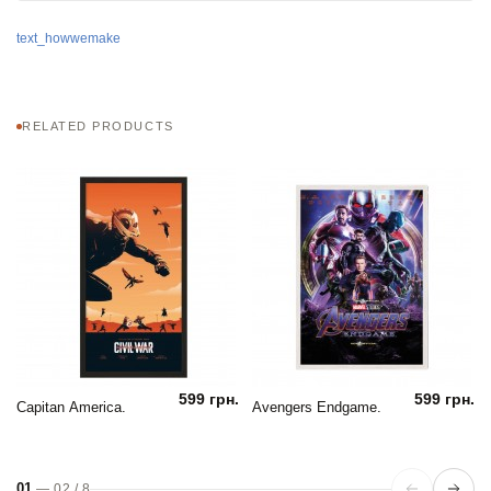
text_howwemake
RELATED PRODUCTS
599 грн.
599 грн.
Capitan America.
Avengers Endgame.
01
—
02
/
8