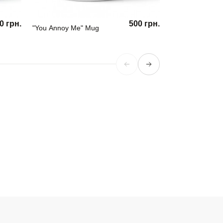
0 грн.
500 грн.
"You Annoy Me" Mug
Girl Power Mug