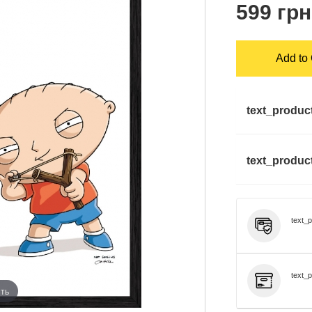
599 грн
Add to 
text_produc
text_product
text_
text_p
ть