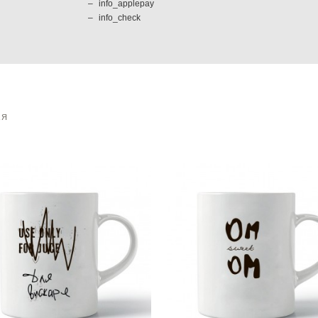
info_applepay
info_check
АЯ