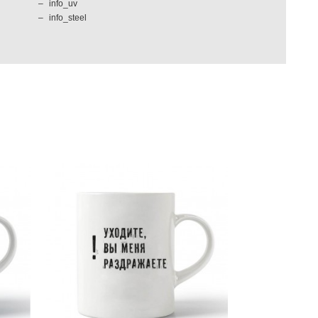
info_uv
info_steel