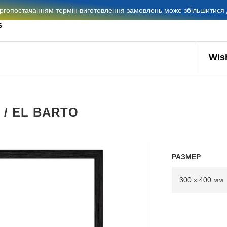
гопостачанням термін виготовлення замовлень може збільшитися д
S
Wish
 / EL BARTO
РАЗМЕР