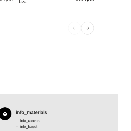
Liza
Fuck the society
info_materials
info_canvas
info_baget