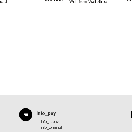
oad.
Wolf from Wall Street.
info_pay
info_liqpay
info_terminal