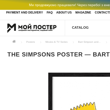
Ми продовжуємо працювати! Через перебої з енер
PAYMENT AND DELIVERY
FAQ
ABOUT US
MAGAZINE
CONTACT
CATALOG
Posters
Movies & TV Series
Bart Simpson and...
THE SIMPSONS POSTER — BART