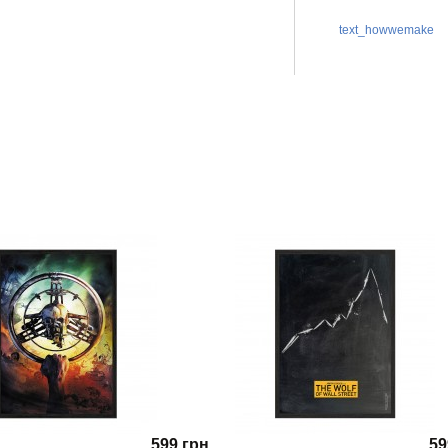
text_howwemake
599 грн.
59