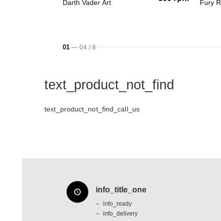
Darth Vader Art
Fury R
01
—
04
/
8
text_product_not_find
text_product_not_find_call_us
info_title_one
info_ready
info_delivery