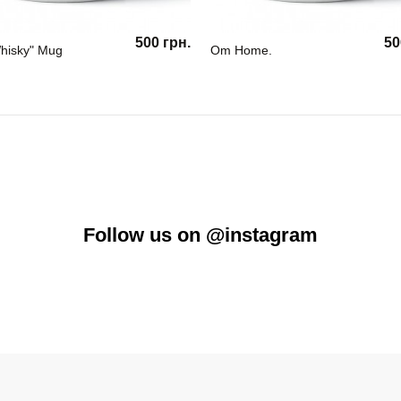
500 грн.
50
hisky" Mug
Om Home.
Follow us on @instagram