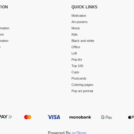
TION
QUICK LINKS
Motivation
Art posters
rmation
Music
ent
Kids
mation
Black and white
e
Office
Loft
Pop Art
Top 100
Cups
Postcards
Coloring pages
Pop art portrait
Powered By
ocStore