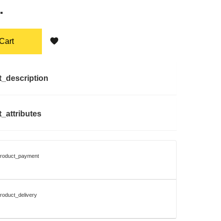
.
Cart
t_description
_attributes
product_payment
roduct_delivery