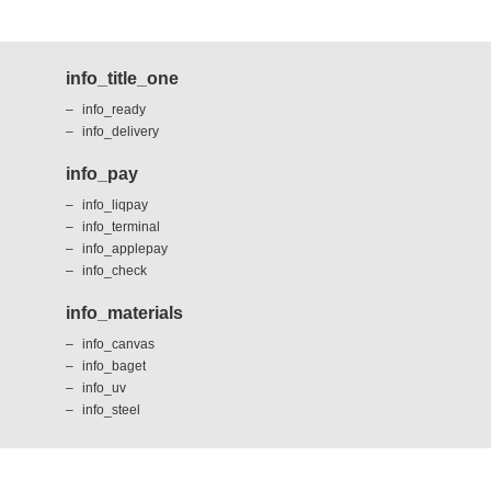
info_title_one
info_ready
info_delivery
info_pay
info_liqpay
info_terminal
info_applepay
info_check
info_materials
info_canvas
info_baget
info_uv
info_steel