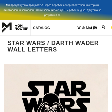
Ми продовжуємо працювати! Через перебої з енергопостачанням термін
виготовлення замовлень може збільшитися до 5–7 робочих днів. Дякуємо за
розуміння 💛
CATALOG
Wish List (0)
STAR WARS / DARTH WADER
WALL LETTERS