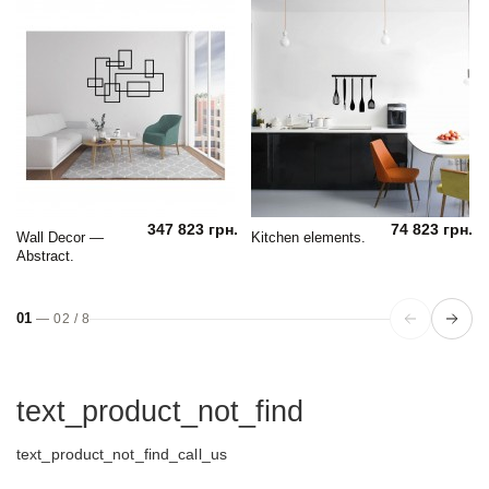
347 823 грн.
74 823 грн.
Wall Decor —
Kitchen elements.
Abstract.
01
—
02
/
8
text_product_not_find
text_product_not_find_call_us