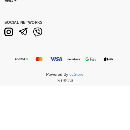
ENG
SOCIAL NETWORKS
Powered By
ocStore
%s © %s