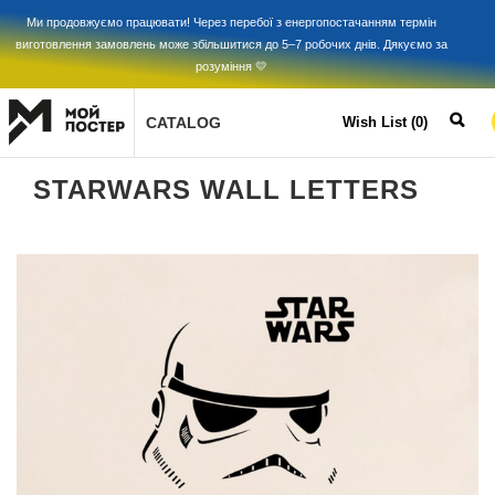
Ми продовжуємо працювати! Через перебої з енергопостачанням термін
виготовлення замовлень може збільшитися до 5–7 робочих днів. Дякуємо за
розуміння 💛
CATALOG
Wish List (0)
STARWARS WALL LETTERS