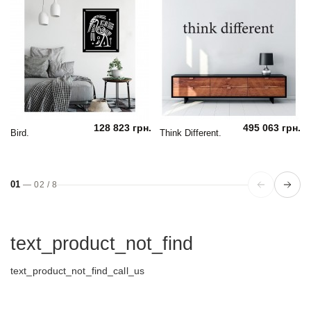
128 823 грн.
495 063 грн.
Bird.
Think Different.
01
—
02
/
8
text_product_not_find
text_product_not_find_call_us