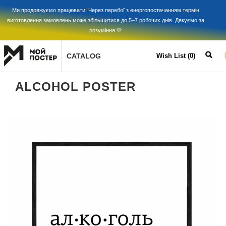
Ми продовжуємо працювати! Через перебої з енергопостачанням термін
виготовлення замовлень може збільшитися до 5–7 робочих днів. Дякуємо за
розуміння 💛
CATALOG
Wish List (0)
ALCOHOL POSTER