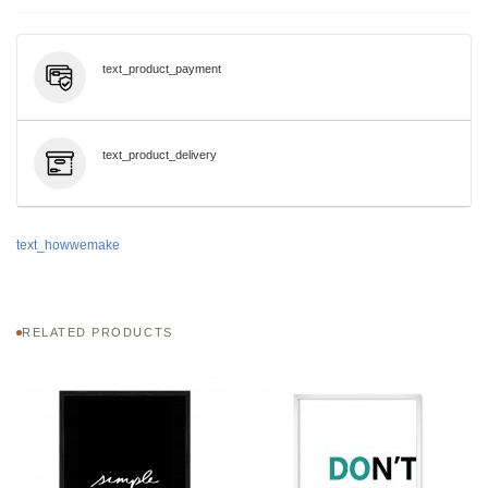
text_product_payment
text_product_delivery
text_howwemake
RELATED PRODUCTS