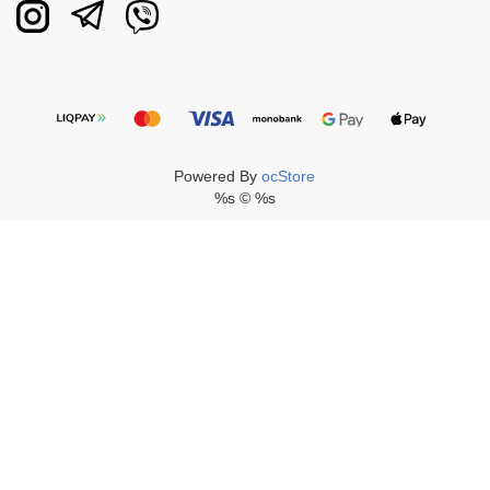
Powered By
ocStore
%s © %s